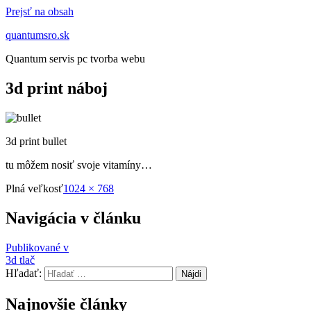
Prejsť na obsah
quantumsro.sk
Quantum servis pc tvorba webu
3d print náboj
3d print bullet
tu môžem nosiť svoje vitamíny…
Plná veľkosť
1024 × 768
Navigácia v článku
Publikované v
3d tlač
Hľadať:
Najnovšie články