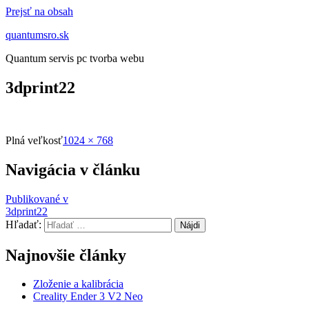
Prejsť na obsah
quantumsro.sk
Quantum servis pc tvorba webu
3dprint22
Plná veľkosť
1024 × 768
Navigácia v článku
Publikované v
3dprint22
Hľadať:
Najnovšie články
Zloženie a kalibrácia
Creality Ender 3 V2 Neo