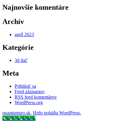
Najnovšie komentáre
Archív
apríl 2023
Kategórie
3d tlač
Meta
Prihlásiť sa
Feed záznamov
RSS feed komentárov
WordPress.org
quantumsro.sk
,
Hrdo poháňa WordPress.
Call Now Button