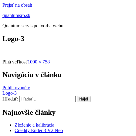
Prejsť na obsah
quantumsro.sk
Quantum servis pc tvorba webu
Logo-3
Plná veľkosť
1000 × 758
Navigácia v článku
Publikované v
Logo-3
Hľadať:
Najnovšie články
Zloženie a kalibrácia
Creality Ender 3 V2 Neo