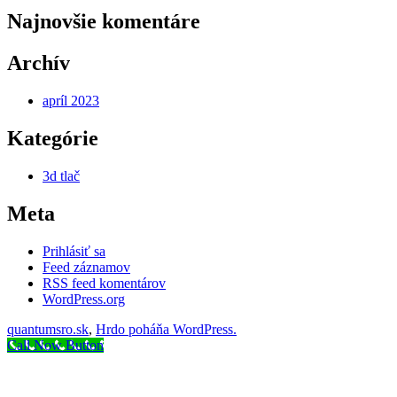
Najnovšie komentáre
Archív
apríl 2023
Kategórie
3d tlač
Meta
Prihlásiť sa
Feed záznamov
RSS feed komentárov
WordPress.org
quantumsro.sk
,
Hrdo poháňa WordPress.
Call Now Button