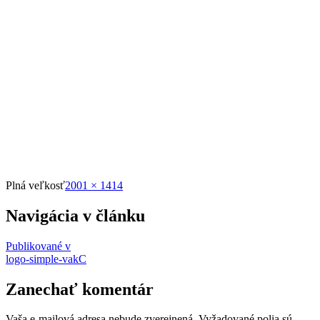
Plná veľkosť
2001 × 1414
Navigácia v článku
Publikované v
logo-simple-vakC
Zanechať komentár
Vaša e-mailová adresa nebude zverejnená.
Vyžadované polia sú