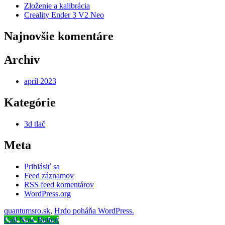
Zloženie a kalibrácia
Creality Ender 3 V2 Neo
Najnovšie komentáre
Archív
apríl 2023
Kategórie
3d tlač
Meta
Prihlásiť sa
Feed záznamov
RSS feed komentárov
WordPress.org
quantumsro.sk
,
Hrdo poháňa WordPress.
Call Now Button