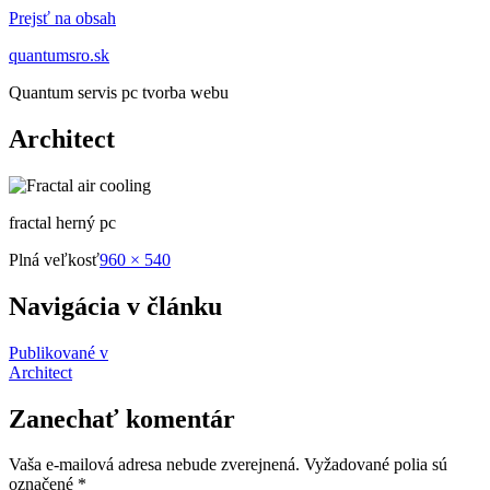
Prejsť na obsah
quantumsro.sk
Quantum servis pc tvorba webu
Architect
fractal herný pc
Plná veľkosť
960 × 540
Navigácia v článku
Publikované v
Architect
Zanechať komentár
Vaša e-mailová adresa nebude zverejnená.
Vyžadované polia sú
označené
*