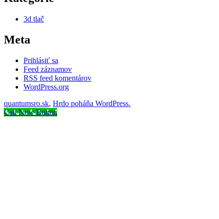
3d tlač
Meta
Prihlásiť sa
Feed záznamov
RSS feed komentárov
WordPress.org
quantumsro.sk
,
Hrdo poháňa WordPress.
Call Now Button