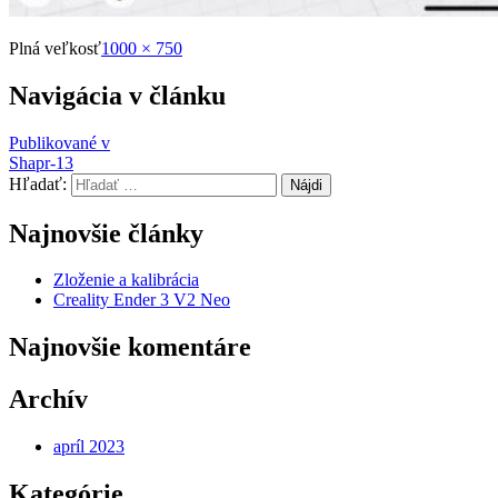
Plná veľkosť
1000 × 750
Navigácia v článku
Publikované v
Shapr-13
Hľadať:
Najnovšie články
Zloženie a kalibrácia
Creality Ender 3 V2 Neo
Najnovšie komentáre
Archív
apríl 2023
Kategórie