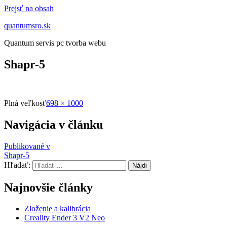
Prejsť na obsah
quantumsro.sk
Quantum servis pc tvorba webu
Shapr-5
Plná veľkosť
698 × 1000
Navigácia v článku
Publikované v
Shapr-5
Hľadať:
Najnovšie články
Zloženie a kalibrácia
Creality Ender 3 V2 Neo