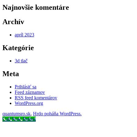
Najnovšie komentáre
Archív
apríl 2023
Kategórie
3d tlač
Meta
Prihlásiť sa
Feed záznamov
RSS feed komentárov
WordPress.org
quantumsro.sk
,
Hrdo poháňa WordPress.
Call Now Button